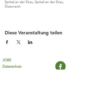
Spittal an der Drau, Spittal an der Drau,
Österreich
Diese Veranstaltung teilen
JOBS
Datenschutz
Impressum
FamiliJa
9821 Obervellach 32
Tel.: +43 (0) 4782 2511
familija@rkm.at
www.familija.at