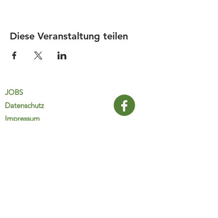
Diese Veranstaltung teilen
JOBS
Datenschutz
Impressum
FamiliJa
9821 Obervellach 32
Tel.: +43 (0) 4782 2511
familija@rkm.at
www.familija.at
MO-DO 08:00-13:00 Uhr