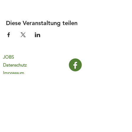
Diese Veranstaltung teilen
JOBS
Datenschutz
Impressum
FamiliJa
9821 Obervellach 32
Tel.: +43 (0) 4782 2511
familija@rkm.at
www.familija.at
MO-DO 08:00-13:00 Uhr