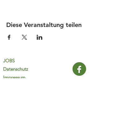
Diese Veranstaltung teilen
JOBS
Datenschutz
Impressum
FamiliJa
9821 Obervellach 32
Tel.: +43 (0) 4782 2511
familija@rkm.at
www.familija.at
MO-DO 08:00-13:00 Uhr