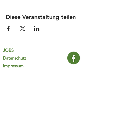
Diese Veranstaltung teilen
JOBS
Datenschutz
Impressum
FamiliJa
9821 Obervellach 32
Tel.: +43 (0) 4782 2511
familija@rkm.at
www.familija.at
MO-DO 08:00-13:00 Uhr