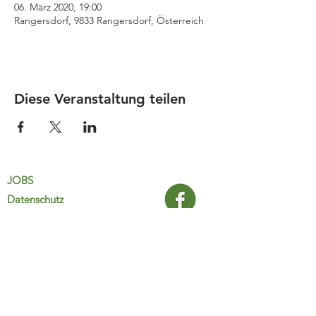
06. März 2020, 19:00
Rangersdorf, 9833 Rangersdorf, Österreich
Diese Veranstaltung teilen
JOBS
Datenschutz
Impressum
FamiliJa
9821 Obervellach 32
Tel.: +43 (0) 4782 2511
familija@rkm.at
www.familija.at