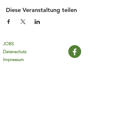
Diese Veranstaltung teilen
JOBS
Datenschutz
Impressum
FamiliJa
9821 Obervellach 32
Tel.: +43 (0) 4782 2511
familija@rkm.at
www.familija.at
MO-DO 08:00-13:00 Uhr