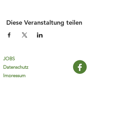
Diese Veranstaltung teilen
JOBS
Datenschutz
Impressum
FamiliJa
9821 Obervellach 32
Tel.: +43 (0) 4782 2511
familija@rkm.at
www.familija.at
MO-DO 08:00-13:00 Uhr