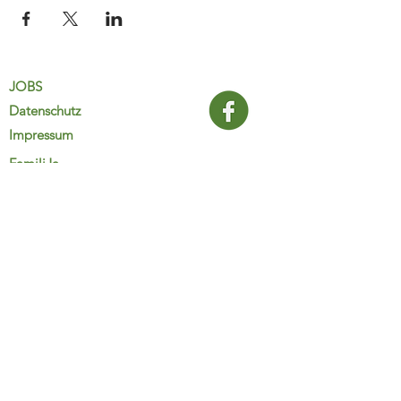
JOBS
Datenschutz
Impressum
FamiliJa
9821 Obervellach 32
Tel.: +43 (0) 4782 2511
familija@rkm.at
www.familija.at
MO-DO 08:00-13:00 Uhr
© 2025 FamiliJa