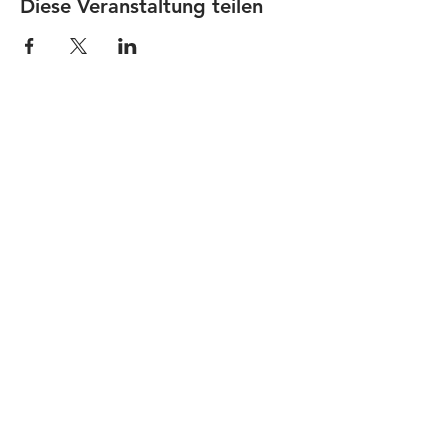
Diese Veranstaltung teilen
JOBS
Datenschutz
Impressum
FamiliJa
9821 Obervellach 32
Tel.: +43 (0) 4782 2511
familija@rkm.at
www.familija.at
MO-DO 08:00-13:00 Uhr
© 2025 FamiliJa