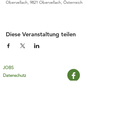
Obervellach, 9821 Obervellach, Österreich
Diese Veranstaltung teilen
JOBS
Datenschutz
Impressum
FamiliJa
9821 Obervellach 32
Tel.: +43 (0) 4782 2511
familija@rkm.at
www.familija.at
MO-DO 08:00-13:00 Uhr