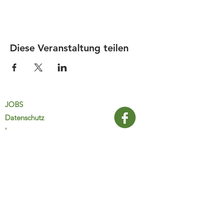
Diese Veranstaltung teilen
JOBS
Datenschutz
Impressum
FamiliJa
9821 Obervellach 32
Tel.: +43 (0) 4782 2511
familija@rkm.at
www.familija.at
MO-DO 08:00-13:00 Uhr