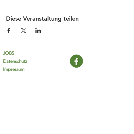
Diese Veranstaltung teilen
JOBS
Datenschutz
Impressum
FamiliJa
9821 Obervellach 32
Tel.: +43 (0) 4782 2511
familija@rkm.at
www.familija.at
MO-DO 08:00-13:00 Uhr