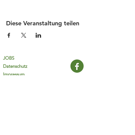
Diese Veranstaltung teilen
JOBS
Datenschutz
Impressum
FamiliJa
9821 Obervellach 32
Tel.: +43 (0) 4782 2511
familija@rkm.at
www.familija.at
MO-DO 08:00-13:00 Uhr