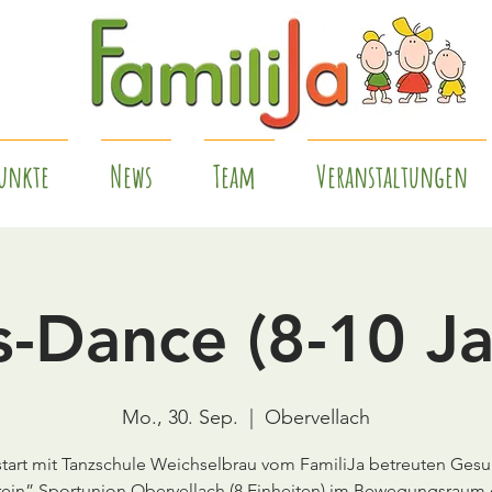
unkte
News
Team
Veranstaltungen
s-Dance (8-10 Ja
Mo., 30. Sep.
  |  
Obervellach
start mit Tanzschule Weichselbrau vom FamiliJa betreuten Ges
rein” Sportunion Obervellach (8 Einheiten) im Bewegungsraum 