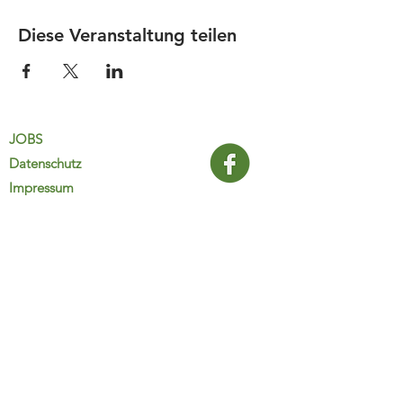
Diese Veranstaltung teilen
JOBS
Datenschutz
Impressum
FamiliJa
9821 Obervellach 32
Tel.: +43 (0) 4782 2511
familija@rkm.at
www.familija.at
MO-DO 08:00-13:00 Uhr