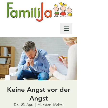
Keine Angst vor der
Angst
Do., 23. Apr.
  |  
Mühldorf, Mölltal