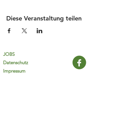
Diese Veranstaltung teilen
JOBS
Datenschutz
Impressum
FamiliJa
9821 Obervellach 32
Tel.: +43 (0) 4782 2511
familija@rkm.at
www.familija.at
MO-DO 08:00-13:00 Uhr