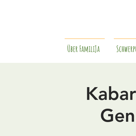
Über FamiliJa
Schwerp
Kabar
Genu