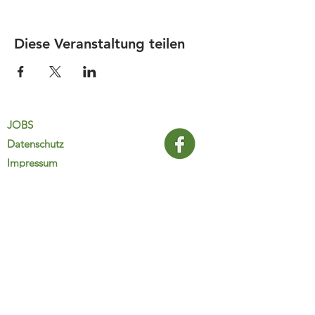
Diese Veranstaltung teilen
JOBS
Datenschutz
Impressum
FamiliJa
9821 Obervellach 32
Tel.: +43 (0) 4782 2511
familija@rkm.at
www.familija.at
MO-DO 08:00-13:00 Uhr