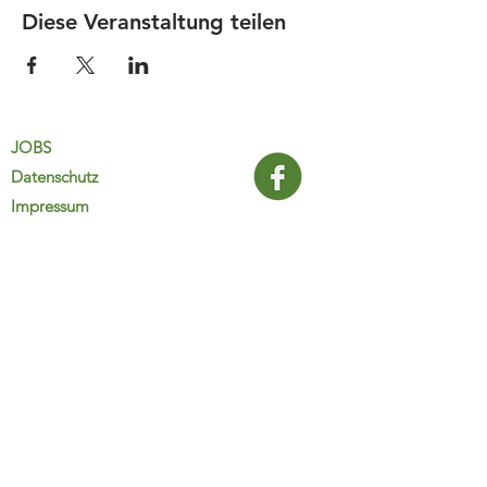
Diese Veranstaltung teilen
JOBS
Datenschutz
Impressum
FamiliJa
9821 Obervellach 32
Tel.: +43 (0) 4782 2511
familija@rkm.at
www.familija.at
MO-DO 08:00-13:00 Uhr
© 2025 FamiliJa