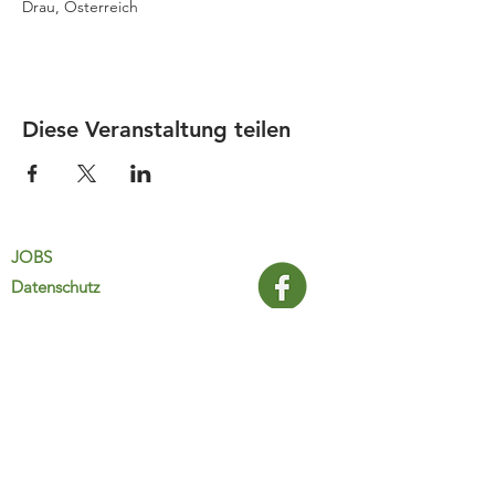
Drau, Österreich
Diese Veranstaltung teilen
JOBS
Datenschutz
Impressum
FamiliJa
9821 Obervellach 32
Tel.: +43 (0) 4782 2511
familija@rkm.at
www.familija.at
MO-DO 08:00-13:00 Uhr