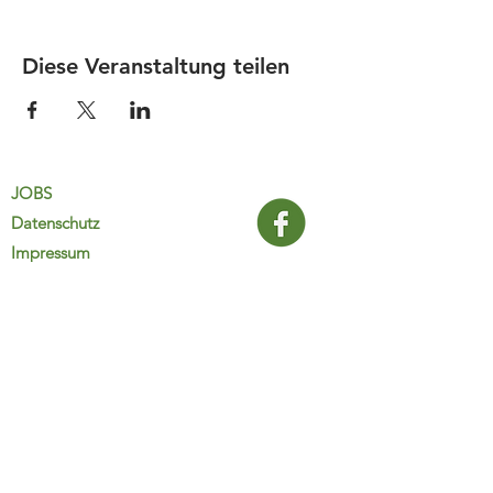
Diese Veranstaltung teilen
JOBS
Datenschutz
Impressum
FamiliJa
9821 Obervellach 32
Tel.: +43 (0) 4782 2511
familija@rkm.at
www.familija.at
MO-DO 08:00-13:00 Uhr