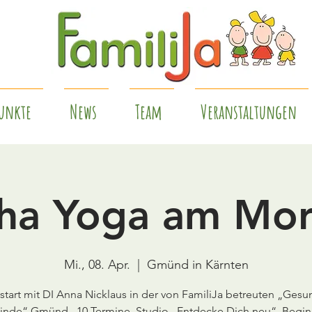
unkte
News
Team
Veranstaltungen
ha Yoga am Mo
Mi., 08. Apr.
  |  
Gmünd in Kärnten
start mit DI Anna Nicklaus in der von FamiliJa betreuten „Ges
nde“ Gmünd , 10 Termine, Studio „Entdecke Dich neu“, Beginn