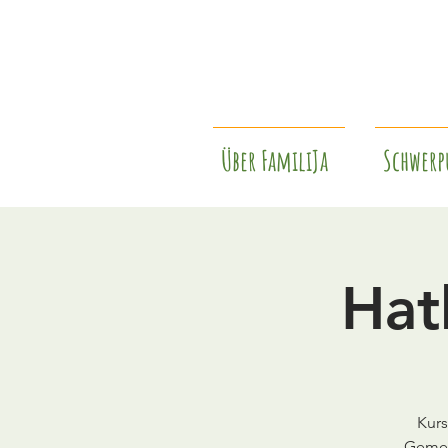
Über FamiliJa
Schwerp
Hat
Kurs
Gemei