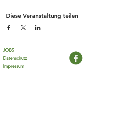
Diese Veranstaltung teilen
JOBS
Datenschutz
Impressum
FamiliJa
9821 Obervellach 32
Tel.: +43 (0) 4782 2511
familija@rkm.at
www.familija.at
MO-DO 08:00-13:00 Uhr