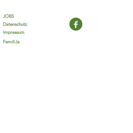
JOBS
Datenschutz
Impressum
FamiliJa
9821 Obervellach 32
Tel.: +43 (0) 4782 2511
familija@rkm.at
www.familija.at
MO-DO 08:00-13:00 Uhr
© 2025 FamiliJa