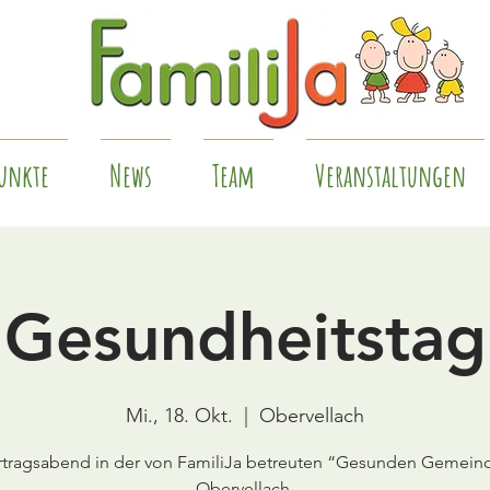
unkte
News
Team
Veranstaltungen
Gesundheitstag
Mi., 18. Okt.
  |  
Obervellach
rtragsabend in der von FamiliJa betreuten “Gesunden Gemein
Obervellach,