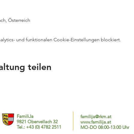
ch, Österreich
ytics- und funktionalen Cookie-Einstellungen blockiert.
altung teilen
FamiliJa
familija@rkm.at
9821 Obervellach 32
www.familija.at
Tel.: +43 (0) 4782 2511
MO-DO 08:00-13:00 Uhr