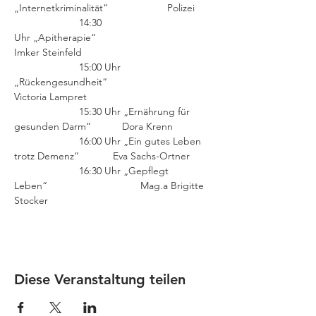
„Internetkriminalität“                     Polizei
                       14:30 
Uhr „Apitherapie“                                      
Imker Steinfeld
                       15:00 Uhr 
„Rückengesundheit“                             
Victoria Lampret
                       15:30 Uhr „Ernährung für 
gesunden Darm“           Dora Krenn
                       16:00 Uhr „Ein gutes Leben 
trotz Demenz“            Eva Sachs-Ortner
                       16:30 Uhr „Gepflegt 
Leben“                                 Mag.a Brigitte 
Stocker
Diese Veranstaltung teilen