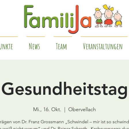
unkte
News
Team
Veranstaltungen
Gesundheitstag
Mi., 16. Okt.
  |  
Obervellach
trägen von Dr. Franz Grossmann „Schwindel – mir ist so schwind
h weiß nicht warum“ und Dr. Rainer Schroth „Krebsvorsorge du