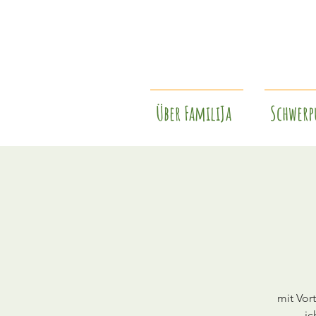
Über FamiliJa
Schwerp
mit Vor
ic