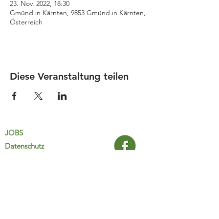
23. Nov. 2022, 18:30
Gmünd in Kärnten, 9853 Gmünd in Kärnten,
Österreich
Diese Veranstaltung teilen
JOBS
Datenschutz
Impressum
FamiliJa
9821 Obervellach 32
Tel.: +43 (0) 4782 2511
familija@rkm.at