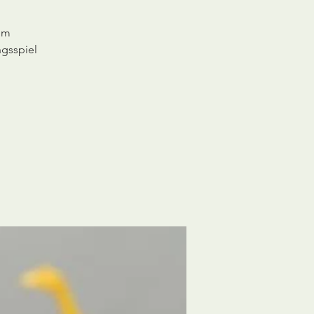
 im
ngsspiel