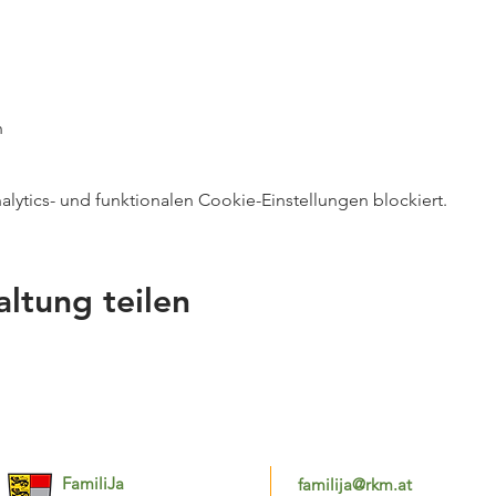
h
ytics- und funktionalen Cookie-Einstellungen blockiert.
altung teilen
FamiliJa
familija@rkm.at