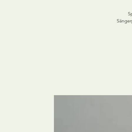
Sp
Sängerp