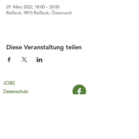
29. März 2022, 18:00 – 20:00
Reißeck, 9815 Reißeck, Österreich
Diese Veranstaltung teilen
JOBS
Datenschutz
Impressum
FamiliJa
9821 Obervellach 32
Tel.: +43 (0) 4782 2511
familija@rkm.at