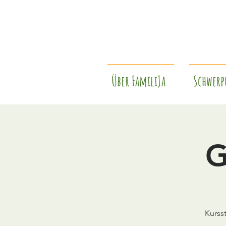
Über FamiliJa
Schwerp
G
Kurss