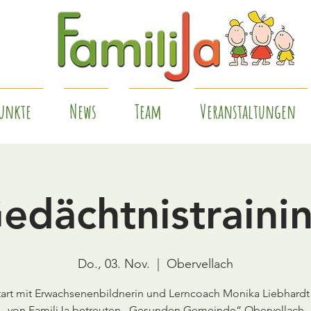
unkte
News
Team
Veranstaltungen
edächtnistraini
Do., 03. Nov.
  |  
Obervellach
tart mit Erwachsenenbildnerin und Lerncoach Monika Liebhardt 
von FamiliJa betreuten „Gesunden Gemeinde“ Obervellach