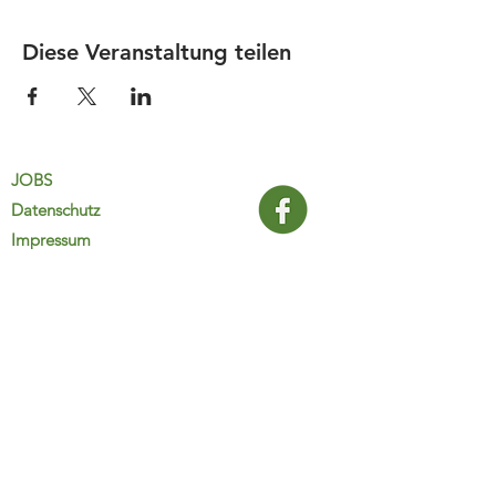
Diese Veranstaltung teilen
JOBS
Datenschutz
Impressum
FamiliJa
9821 Obervellach 32
Tel.: +43 (0) 4782 2511
familija@rkm.at
www.familija.at
MO-DO 08:00-13:00 Uhr