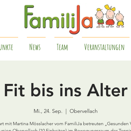
unkte
News
Team
Veranstaltungen
Fit bis ins Alter
Mi., 24. Sep.
  |  
Obervellach
art mit Martina Mösslacher vom FamiliJa betreuten „Gesunden 
union Obervellach (10 Einheiten) im Bewegungsraum der Tennis