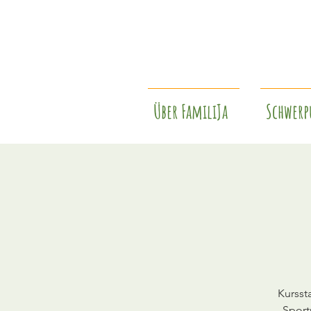
Über FamiliJa
Schwerp
Kursst
Sport