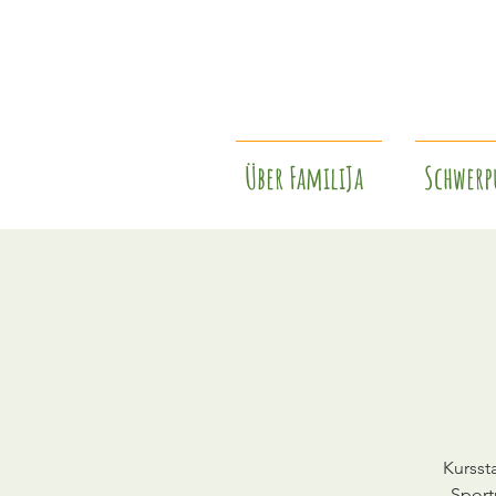
Über FamiliJa
Schwerp
Kursst
Sport