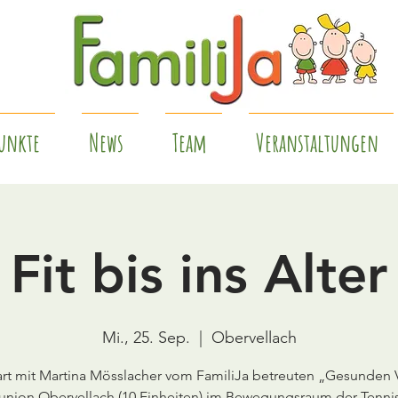
unkte
News
Team
Veranstaltungen
Fit bis ins Alter
Mi., 25. Sep.
  |  
Obervellach
art mit Martina Mösslacher vom FamiliJa betreuten „Gesunden 
union Obervellach (10 Einheiten) im Bewegungsraum der Tennis