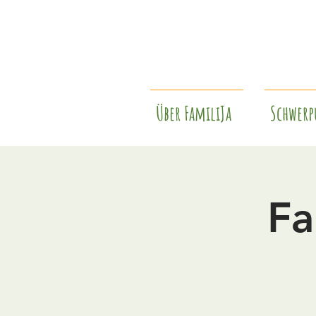
Über FamiliJa
Schwerp
Fa