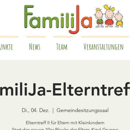
unkte
News
Team
Veranstaltungen
miliJa-Elterntreff
Di., 04. Dez.
  |  
Gemeindesitzungssaal
Elterntreff II für Eltern mit Kleinkindern
Start des neuen 10er-Blocks der Eltern-Kind-Gruppe