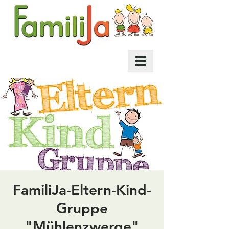
FamiliJa-Eltern-Kind-
Gruppe
"Mühlenzwerge"