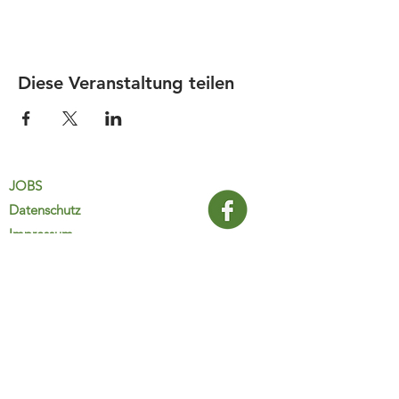
Diese Veranstaltung teilen
JOBS
Datenschutz
Impressum
FamiliJa
9821 Obervellach 32
Tel.: +43 (0) 4782 2511
familija@rkm.at
www.familija.at
MO-DO 08:00-13:00 Uhr