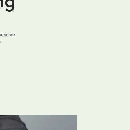
ng
hbacher
g