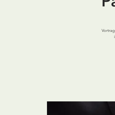
P
Vortra