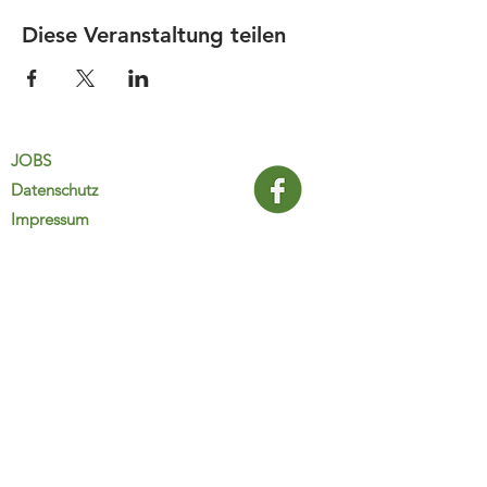
Diese Veranstaltung teilen
JOBS
Datenschutz
Impressum
FamiliJa
9821 Obervellach 32
Tel.: +43 (0) 4782 2511
familija@rkm.at
www.familija.at
MO-DO 08:00-13:00 Uhr