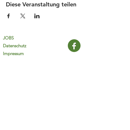
Diese Veranstaltung teilen
JOBS
Datenschutz
Impressum
FamiliJa
9821 Obervellach 32
Tel.: +43 (0) 4782 2511
familija@rkm.at
www.familija.at
MO-DO 08:00-13:00 Uhr
© 2025 FamiliJa