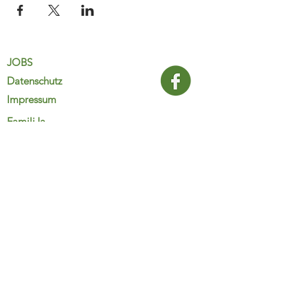
JOBS
Datenschutz
Impressum
FamiliJa
9821 Obervellach 32
Tel.: +43 (0) 4782 2511
familija@rkm.at
www.familija.at
MO-DO 08:00-13:00 Uhr
© 2025 FamiliJa