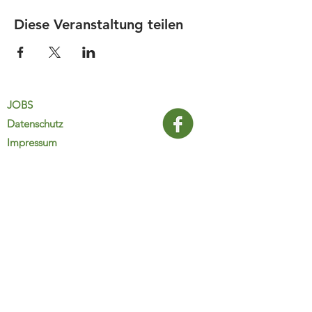
Diese Veranstaltung teilen
JOBS
Datenschutz
Impressum
FamiliJa
9821 Obervellach 32
Tel.: +43 (0) 4782 2511
familija@rkm.at
www.familija.at
MO-DO 08:00-13:00 Uhr