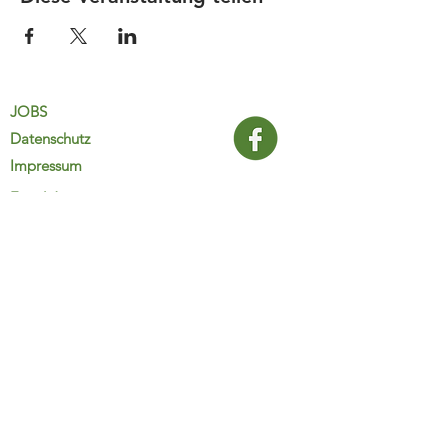
JOBS
Datenschutz
Impressum
FamiliJa
9821 Obervellach 32
Tel.: +43 (0) 4782 2511
familija@rkm.at
www.familija.at
MO-DO 08:00-13:00 Uhr
© 2025 FamiliJa