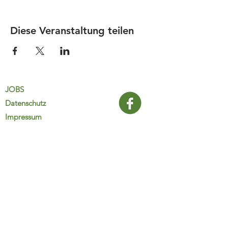
Diese Veranstaltung teilen
JOBS
Datenschutz
Impressum
FamiliJa
9821 Obervellach 32
Tel.: +43 (0) 4782 2511
familija@rkm.at
www.familija.at
MO-DO 08:00-13:00 Uhr