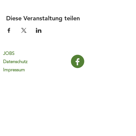
Diese Veranstaltung teilen
JOBS
Datenschutz
Impressum
FamiliJa
9821 Obervellach 32
Tel.: +43 (0) 4782 2511
familija@rkm.at
www.familija.at
MO-DO 08:00-13:00 Uhr