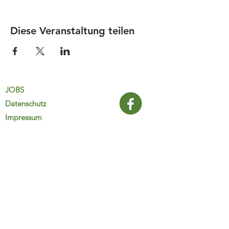
Diese Veranstaltung teilen
JOBS
Datenschutz
Impressum
FamiliJa
9821 Obervellach 32
Tel.: +43 (0) 4782 2511
familija@rkm.at
www.familija.at
MO-DO 08:00-13:00 Uhr