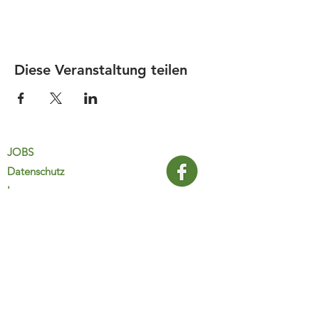
Diese Veranstaltung teilen
JOBS
Datenschutz
Impressum
FamiliJa
9821 Obervellach 32
Tel.: +43 (0) 4782 2511
familija@rkm.at
www.familija.at
MO-DO 08:00-13:00 Uhr