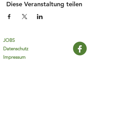
Diese Veranstaltung teilen
JOBS
Datenschutz
Impressum
FamiliJa
9821 Obervellach 32
Tel.: +43 (0) 4782 2511
familija@rkm.at
www.familija.at
MO-DO 08:00-13:00 Uhr
© 2025 FamiliJa