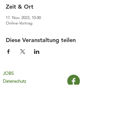
Zeit & Ort
17. Nov. 2023, 10:00
Online-Vortrag
Diese Veranstaltung teilen
JOBS
Datenschutz
Impressum
FamiliJa
9821 Obervellach 32
Tel.: +43 (0) 4782 2511
familija@rkm.at
www.familija.at