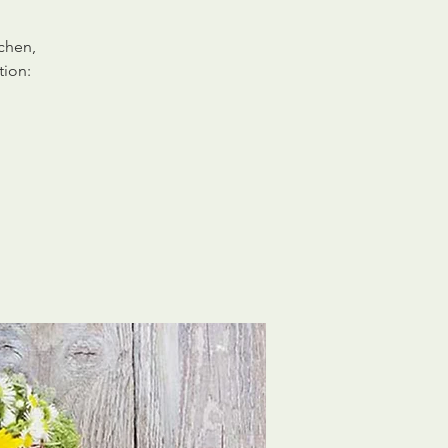
chen,
tion: