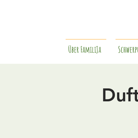
Über FamiliJa
Schwerp
Duf