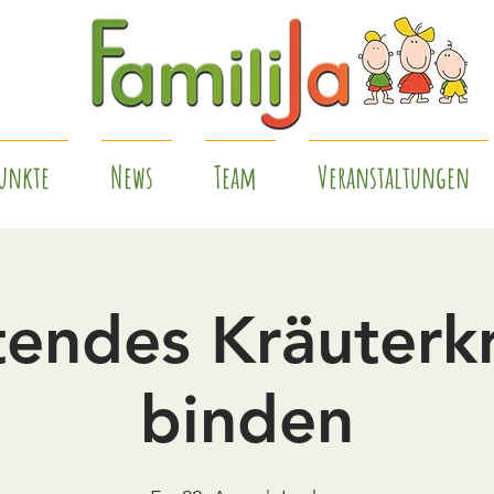
unkte
News
Team
Veranstaltungen
tendes Kräuterkr
binden