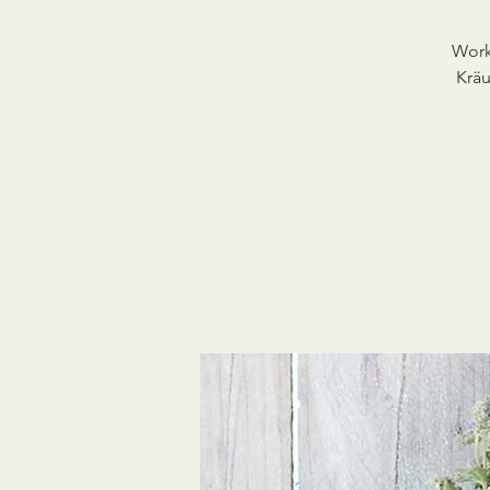
Work
Kräu