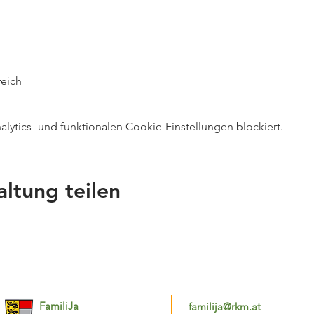
reich
ytics- und funktionalen Cookie-Einstellungen blockiert.
altung teilen
FamiliJa
familija@rkm.at